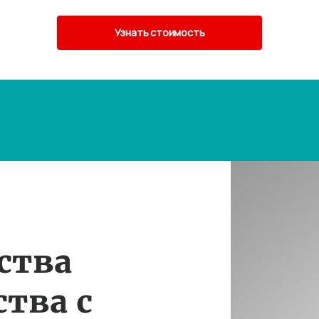
ства
тва с