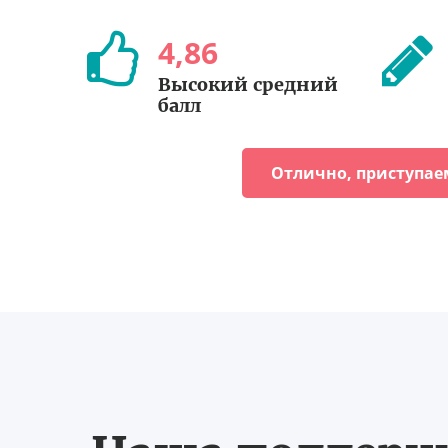
4
,
86
Высокий средний
балл
Отлично, приступае