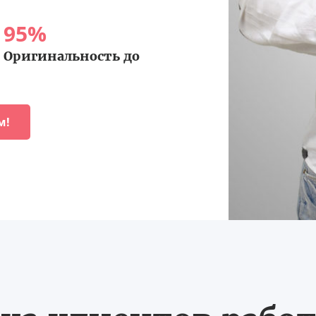
95
%
Оригинальность до
м!