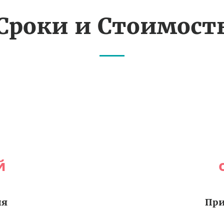
Сроки и Стоимост
й
ия
При