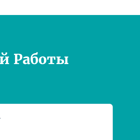
й Работы
т