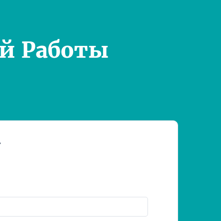
й Работы
т