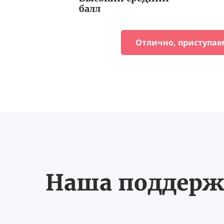
балл
Отлично, приступае
Наша поддерж