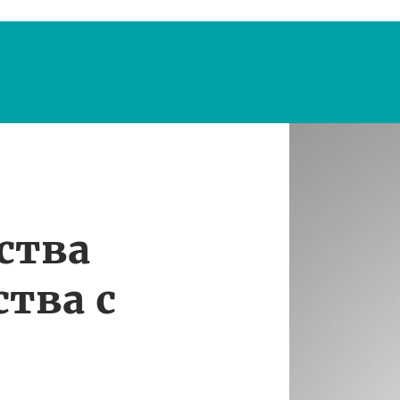
ства
тва с