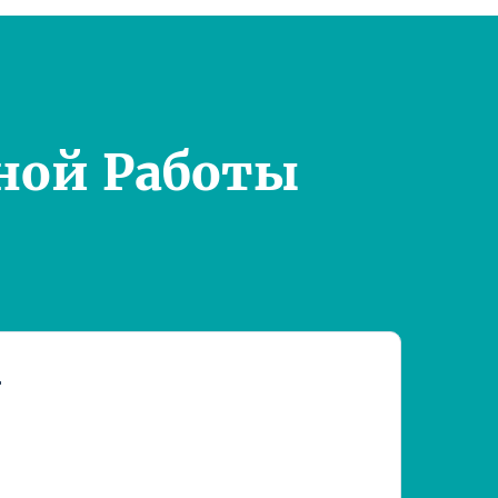
ной Работы
т