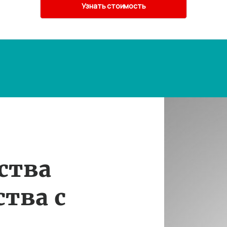
ства
тва с