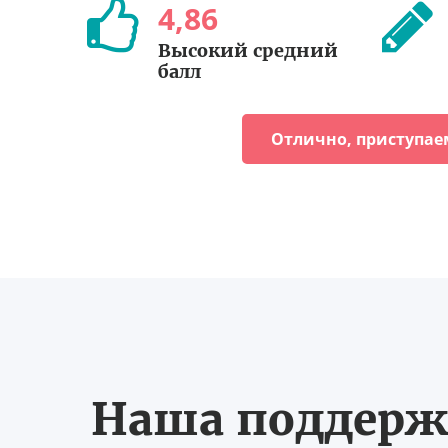
4
,
86
Высокий средний
балл
Отлично, приступае
Наша поддерж