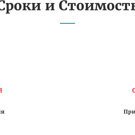
Сроки и Стоимост
я
ия
При