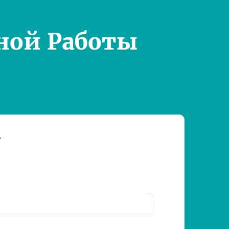
ной Работы
т