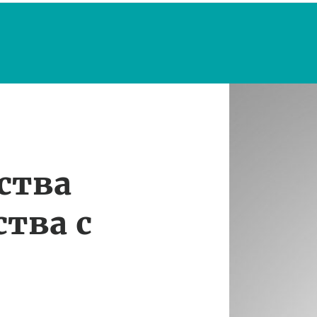
ства
тва с