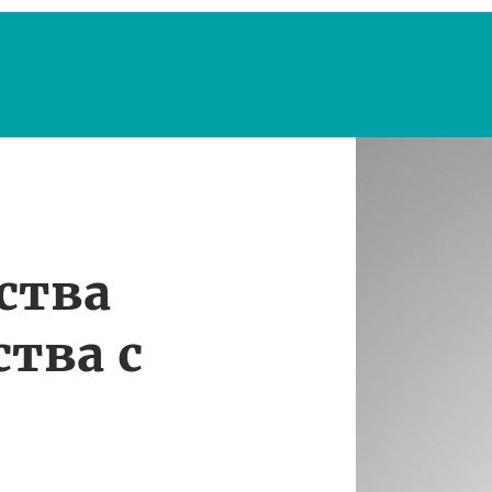
ства
тва с