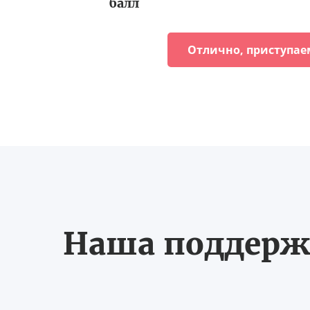
балл
Отлично, приступае
Наша поддерж