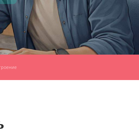
троение
ь