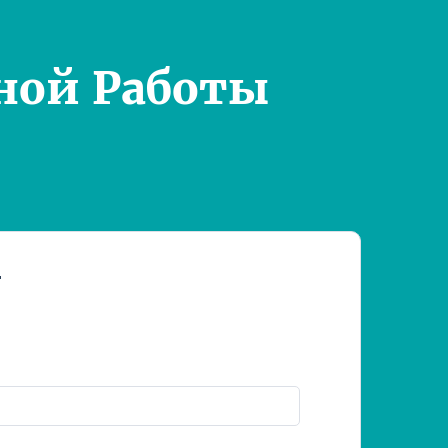
ной Работы
т