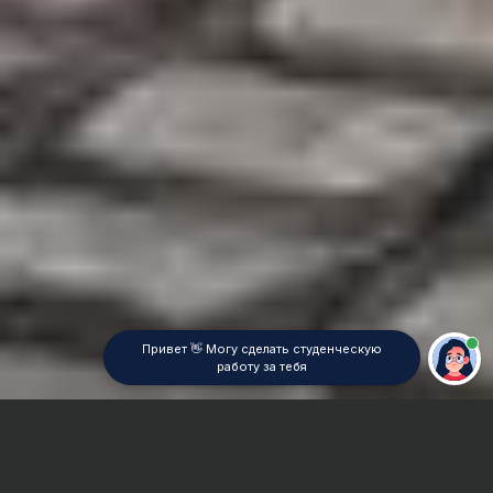
Привет 👋 Могу сделать студенческую
работу за тебя
Главная
Реферат
Трудовое право