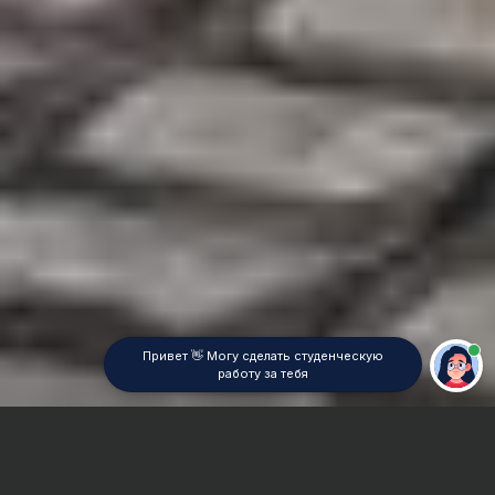
Привет 👋 Могу сделать студенческую
работу за тебя
Главная
Отчет по практике
Теория алгоритмов