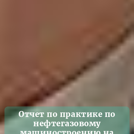
Отчет по практике по
нефтегазовому
машиностроению на