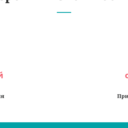
й
ия
При