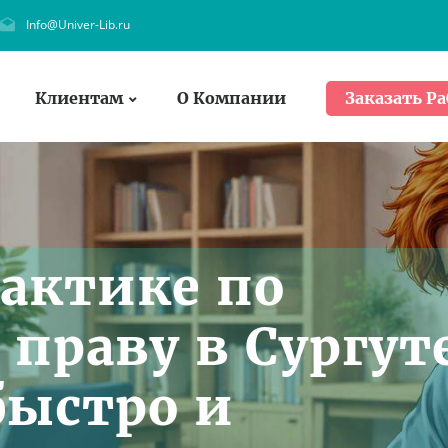
Info@Univer-Lib.ru
Клиентам
О Компании
Заказать Ра
рактике по
 праву в Сургут
 быстро и