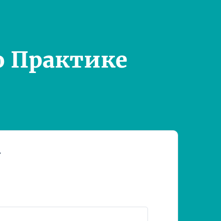
о Практике
т