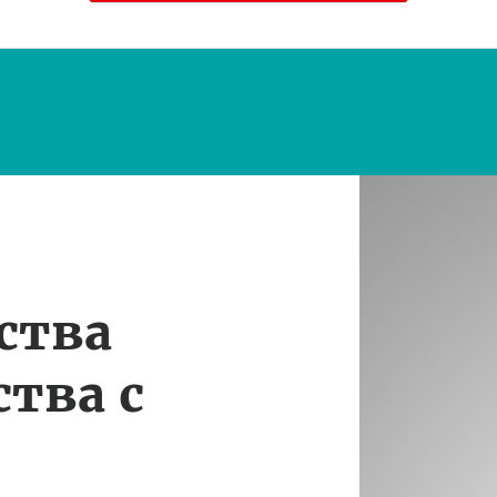
ства
тва с