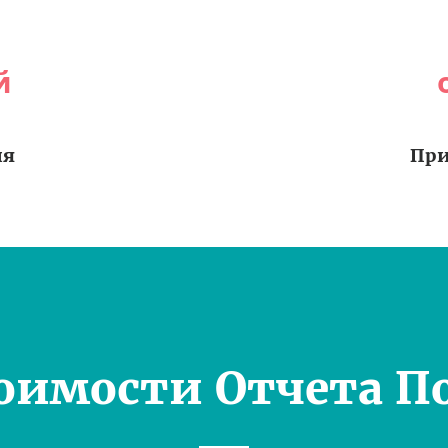
й
ия
При
оимости Отчета П