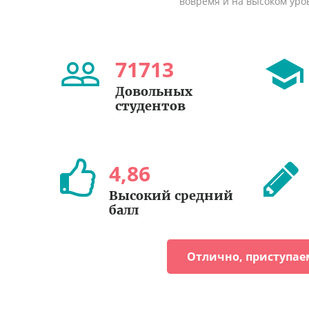
вовремя и на высоком уро
71713
Довольных
студентов
4
,
86
Высокий средний
балл
Отлично, приступае