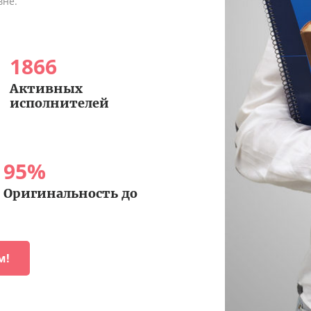
вне.
1866
Активных
исполнителей
95
%
Оригинальность до
м!