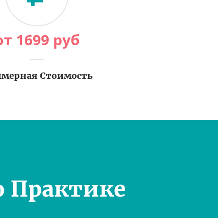
от
1699
руб
мерная Стоимость
о Практике