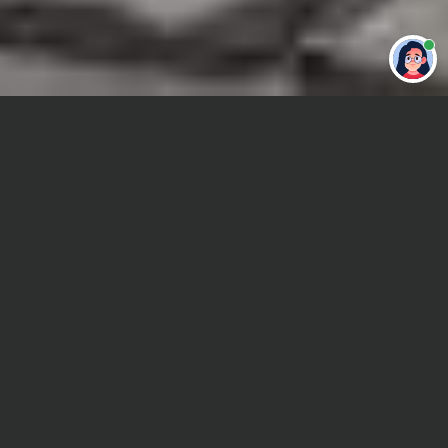
Привет 👋 Могу сделать студенческую
работу за тебя
Главная
Отчет по практике
Геодезия
Сроки и Стоимость