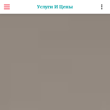
Услуги И Цены