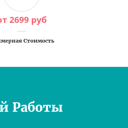
от
2699
руб
мерная Стоимость
й Работы