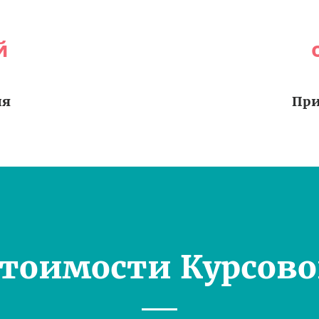
й
ия
При
Стоимости Курсово