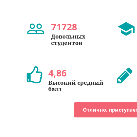
71728
Довольных
студентов
4
,
86
Высокий средний
балл
Отлично, приступае