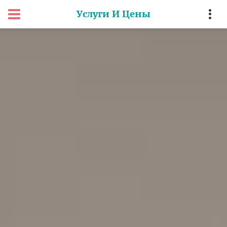
Услуги И Цены