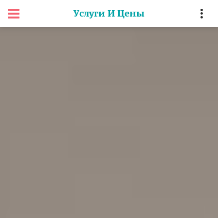
Услуги И Цены