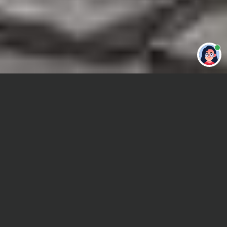
Привет 👋 Могу сделать студенческую
работу за тебя
Главная
Курсовая работа
Экскурсоведение
Сроки и Стоимость