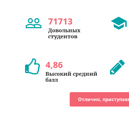
71713
Довольных
студентов
4
,
86
Высокий средний
балл
Отлично, приступае