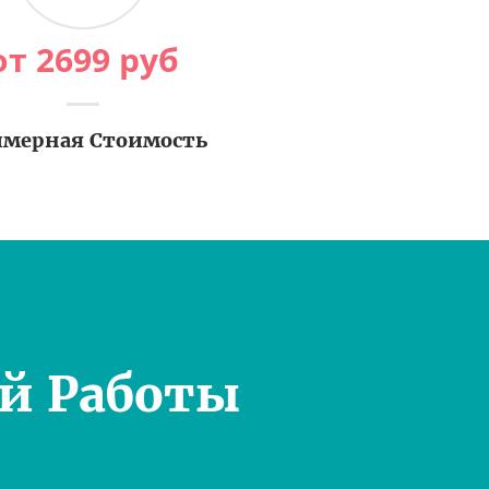
от
2699
руб
мерная Стоимость
й Работы