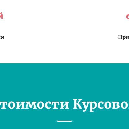
й
ия
При
Стоимости Курсово