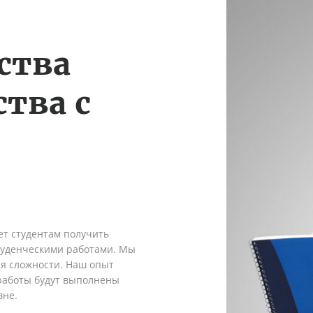
ства
тва с
ет студентам получить
туденческими работами. Мы
я сложности. Наш опыт
 работы будут выполнены
вне.