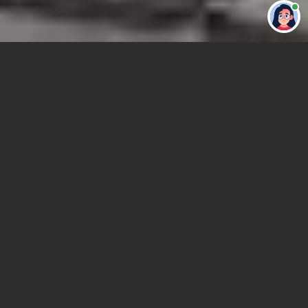
Привет 👋 Могу сделать студенческую
работу за тебя
Главная
Контрольная работа
Литературоведение
Сроки и Стоимость