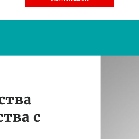
ства
тва с