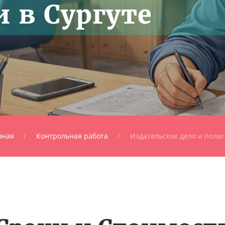
 в Сургуте
вная
Контрольная работа
Издательское дело и поли