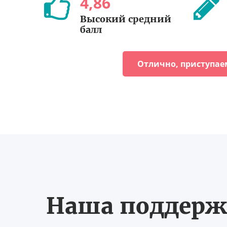
4
,
86
Высокий средний
балл
Отлично, приступае
Наша поддерж