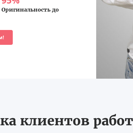
95
%
Оригинальность до
м!
ка клиентов работ