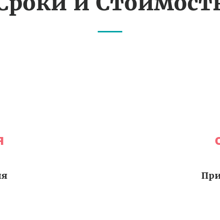
Сроки и Стоимост
я
ия
При