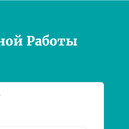
ной Работы
т