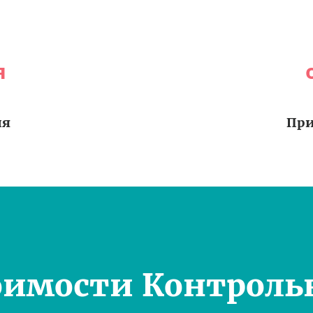
я
ия
При
оимости Контроль