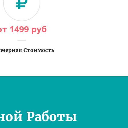
от
1499
руб
мерная Стоимость
ной Работы