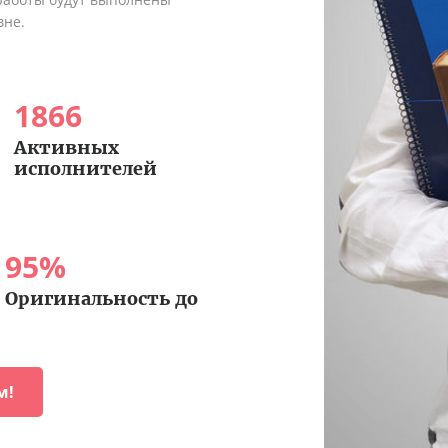
вне.
1866
Активных
исполнителей
95
%
Оригинальность до
м!