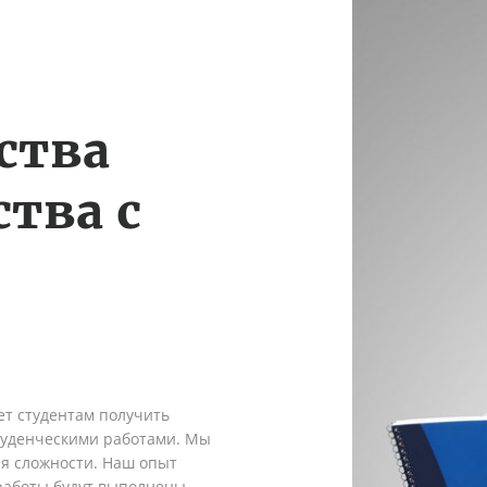
ства
тва с
ет студентам получить
туденческими работами. Мы
я сложности. Наш опыт
 работы будут выполнены