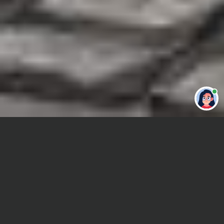
Привет 👋 Могу сделать студенческую
работу за тебя
Главная
Дипломная работа
Связи с общественностью
Сроки и Стоимость