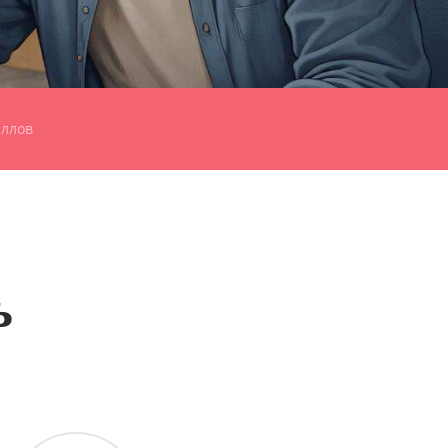
аллов
ь