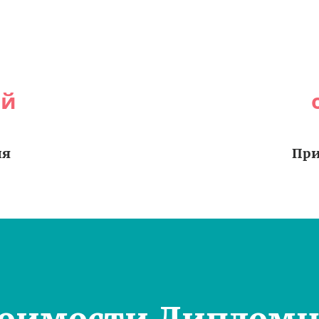
ей
ия
При