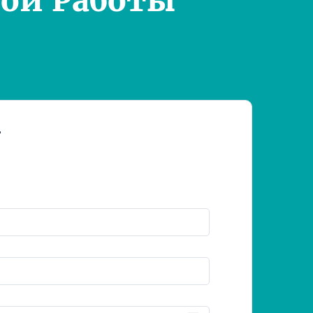
ой Работы
т