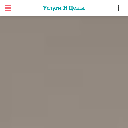
Услуги И Цены