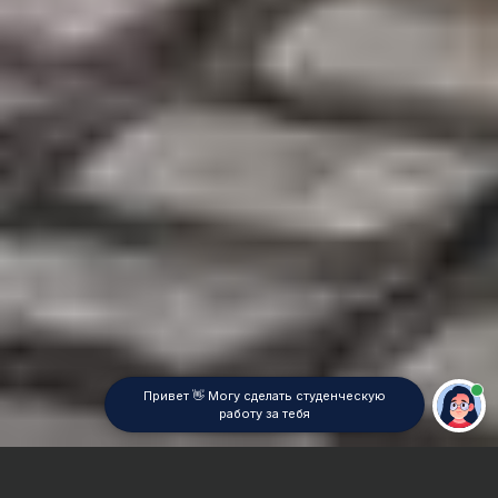
Привет 👋 Могу сделать студенческую
работу за тебя
Главная
Дипломная работа
История религии