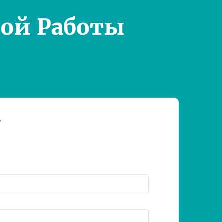
ой Работы
т