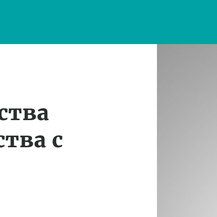
ства
тва с