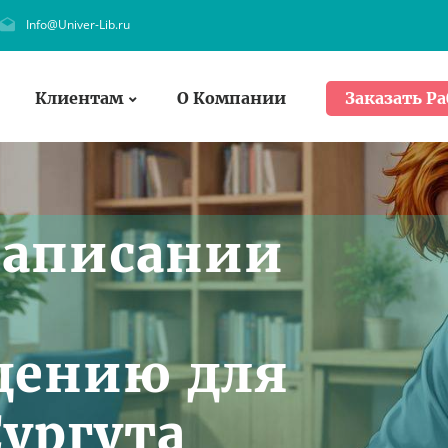
Info@Univer-Lib.ru
Клиентам
О Компании
Заказать Ра
написании
дению для
Сургута