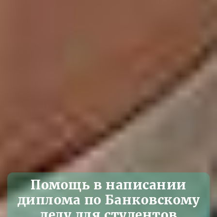
Помощь в написании
диплома по Банковскому
делу для студентов