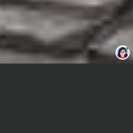
Привет 👋 Могу сделать студенческую
работу за тебя
Главная
Дипломная работа
Анализ текста
Сроки и Стоимость