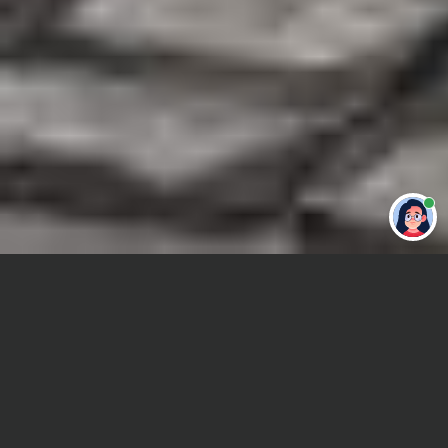
Привет 👋 Могу сделать студенческую
работу за тебя
Главная
Дипломная работа
MathCad
Сроки и Стоимость