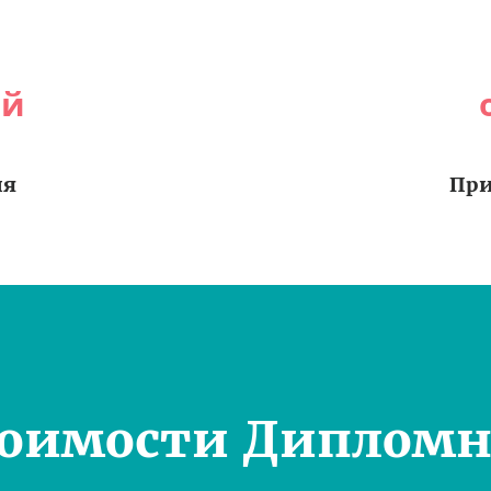
ей
ия
При
тоимости Дипломн