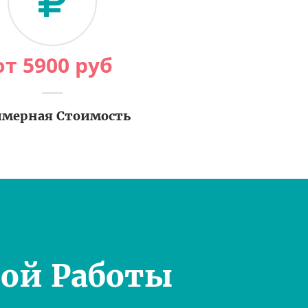
от
5900
руб
мерная Стоимость
ой Работы