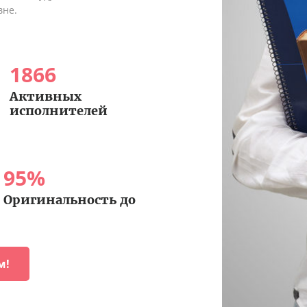
вне.
1866
Активных
исполнителей
95
%
Оригинальность до
м!